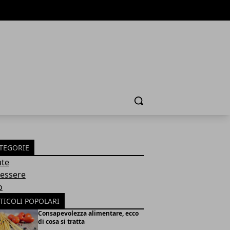
Cerca
TEGORIE
ute
essere
o
TICOLI POPOLARI
Consapevolezza alimentare, ecco
di cosa si tratta