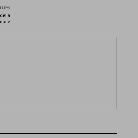
essivo
 della
nibile