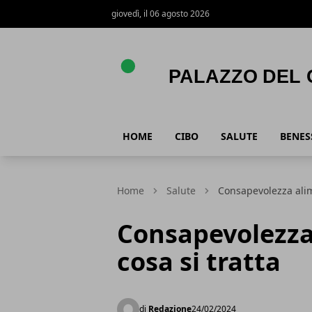
giovedì, il 06 agosto 2026
Palazzo del gusto
HOME
CIBO
SALUTE
BENES
Home
Salute
Consapevolezza alime
Consapevolezza 
cosa si tratta
di
Redazione
24/02/2024