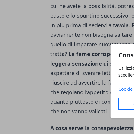
cui ne avete la possibilità, potr
pasto e lo spuntino successivo, 
in più prima di sedervi a tavola.
ovviamente non bisogna saltare i 
quello di imparare nuovamente a 
tratta?
La fame corrisponde a qu
Cons
leggera sensazione di stanche
Utilizzi
aspettare di svenire letteralment
sceglie
riuscire ad avvertire la fame co
Cookie 
che regolano l’appetito e si sarà 
quanto piuttosto di comprendere
che non vanno valicati.
A cosa serve la consapevolezza